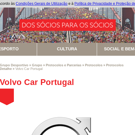
 acordo às
Condições Gerais de Utilização
e à
Política de Privacidade e Proteção 
ESPORTO
CULTURA
SOCIAL E BEM
Grupo Desportivo
»
Grupo
»
Protocolos e Parcerias
»
Protocolos
»
Protocolos
Detalhe
»
Volvo Car Portugal
Volvo Car Portugal