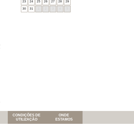
23
24
25
26
27
28
29
30
31
1
2
3
4
5
a
o
4
CONDIÇÕES DE
ONDE
UTILIZAÇÃO
ESTAMOS