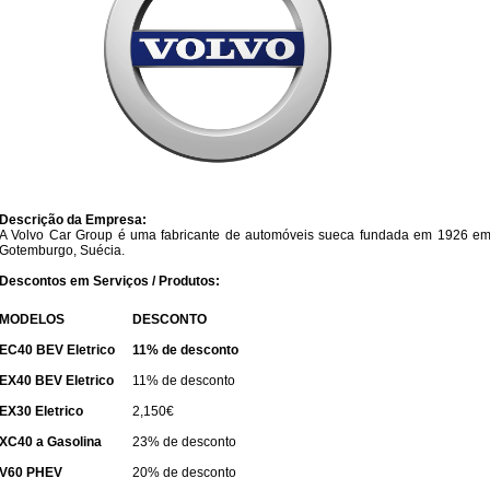
Descrição da Empresa:
A Volvo Car Group é uma fabricante de automóveis sueca fundada em 1926 e
Gotemburgo, Suécia.
Descontos em Serviços / Produtos:
​MODELOS
​DESCONTO
​EC40 BEV Eletrico​
​11% de​ desconto
EX40 BEV Eletrico
11% de desconto​
EX30 Eletrico
​2,150€
​XC40 a Gasolina
​23% de desconto
​V60 PHEV
​20% de desconto