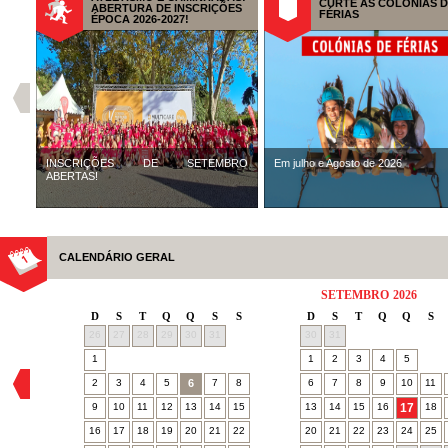
CURTE AS COLÓNIAS 
ABERTURA DE INSCRIÇÕES
FÉRIAS
ÉPOCA 2026-2027!
INSCRIÇÕES DE SETEMBRO
Em julho e Agosto de 2026
ABERTAS!
CALENDÁRIO GERAL
SETEMBRO
2026
D
S
T
Q
Q
S
S
D
S
T
Q
Q
S
26
27
28
29
30
31
30
31
1
1
2
3
4
5
2
3
4
5
6
7
8
6
7
8
9
10
11
9
10
11
12
13
14
15
13
14
15
16
17
18
16
17
18
19
20
21
22
20
21
22
23
24
25