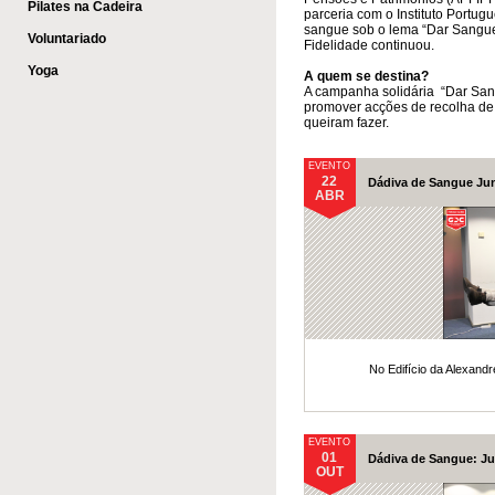
Pilates na Cadeira
parceria com o Instituto Portu
sangue sob o lema “Dar Sangue
Voluntariado
Fidelidade continuou.
Yoga
A quem se destina?
A campanha solidária “Dar Sang
promover acções de recolha de
queiram fazer.
EVENTO
22
Dádiva de Sangue Ju
ABR
No Edifício da Alexand
EVENTO
01
Dádiva de Sangue: Ju
OUT