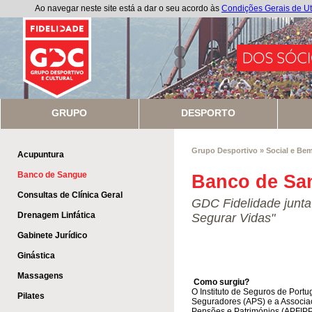
Ao navegar neste site está a dar o seu acordo às
Condições Gerais de Ut
GRUPO
DESPORTO
Grupo Desportivo
»
Social e Bem
Acupuntura
Banco de Sangue
Banco de Sa
Consultas de Clínica Geral
GDC Fidelidade junta-
Drenagem Linfática
Segurar Vidas"
Gabinete Jurídico
Ginástica
Massagens
Como surgiu?
O Instituto de Seguros de Portu
Pilates
Seguradores (APS) e a Associa
Pensões e Patrimónios (APFIPP