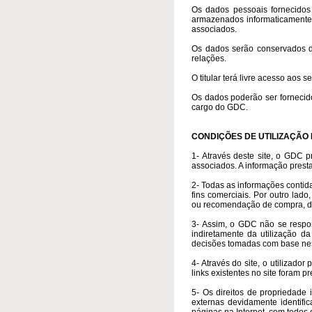
Os dados pessoais fornecidos 
armazenados informaticamente
associados.
Os dados serão conservados de
relações.
O titular terá livre acesso aos 
Os dados poderão ser fornecido
cargo do GDC.
CONDIÇÕES DE UTILIZAÇÃO 
1- Através deste site, o GDC p
associados. A informação presta
2- Todas as informações contida
fins comerciais. Por outro lad
ou recomendação de compra, de
3- Assim, o GDC não se respon
indiretamente da utilização da
decisões tomadas com base ne
4- Através do site, o utilizado
links existentes no site foram 
5- Os direitos de propriedade 
externas devidamente identifi