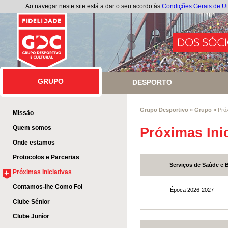
Ao navegar neste site está a dar o seu acordo às
Condições Gerais de Ut
GRUPO
GRUPO
DESPORTO
Grupo Desportivo
»
Grupo
»
Próx
Missão
Quem somos
Próximas Inic
Onde estamos
Protocolos e Parcerias
Serviços de Saúde e 
+
Próximas Iniciativas
Contamos-lhe Como Foi
Época 2026-2027
Clube Sénior
Clube Juníor