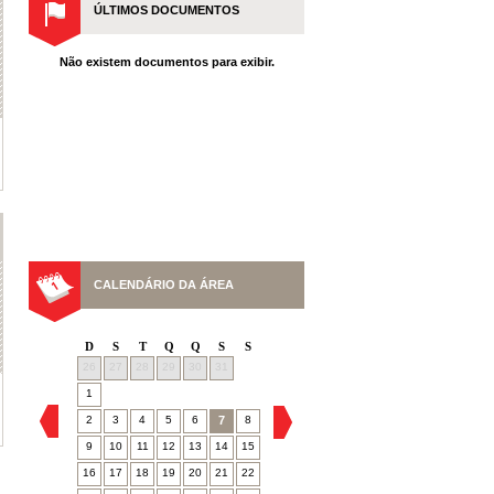
ÚLTIMOS DOCUMENTOS
Não existem documentos para exibir.
CALENDÁRIO DA ÁREA
D
S
T
Q
Q
S
S
26
27
28
29
30
31
1
2
3
4
5
6
7
8
9
10
11
12
13
14
15
16
17
18
19
20
21
22