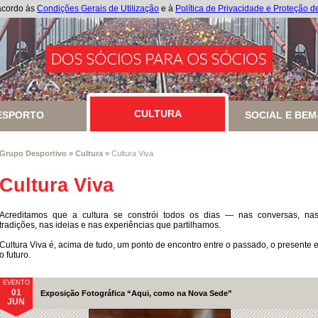
 acordo às
Condições Gerais de Utilização
e à
Política de Privacidade e Proteção 
CULTURA
ESPORTO
CULTURA
SOCIAL E BEM
Grupo Desportivo
»
Cultura
»
Cultura Viva
Cultura Viva
Acreditamos que a cultura se constrói todos os dias — nas conversas, na
tradições, nas ideias e nas experiências que partilhamos.
Cultura Viva é, acima de tudo, um ponto de encontro entre o passado, o presente 
o futuro.
EVENTO
01
Exposição Fotográfica “Aqui, como na Nova Sede”
JUN