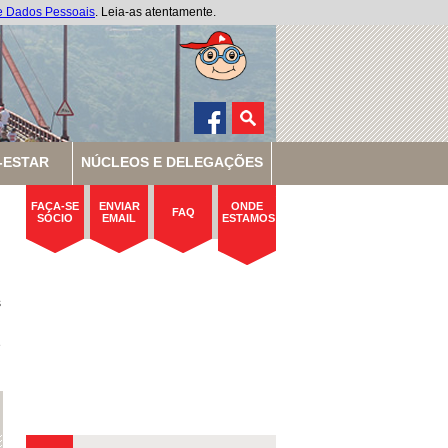
de Dados Pessoais
. Leia-as atentamente.
-ESTAR
NÚCLEOS E DELEGAÇÕES
FAÇA-SE
ENVIAR
ONDE
FAQ
SÓCIO
EMAIL
ESTAMOS
s
e