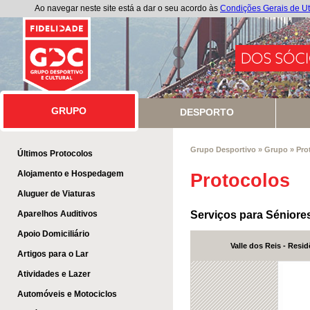
Ao navegar neste site está a dar o seu acordo às
Condições Gerais de Ut
GRUPO
GRUPO
DESPORTO
Grupo Desportivo
»
Grupo
»
Pro
Últimos Protocolos
Alojamento e Hospedagem
Protocolos
Aluguer de Viaturas
Aparelhos Auditivos
Serviços para Séniore
Apoio Domiciliário
Valle dos Reis - Resi
Artigos para o Lar
Atividades e Lazer
Automóveis e Motociclos