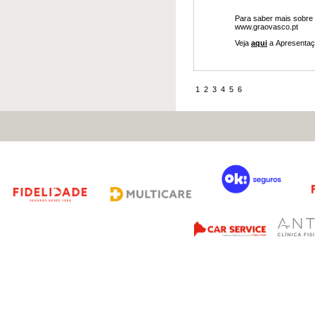
​Para saber mais sobre
www.graovasco.pt
Veja
aqui
a Apresentaç
1
2
3
4
5
6