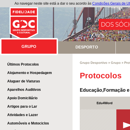
Ao navegar neste site está a dar o seu acordo às
Condições Gerais de Ut
GRUPO
GRUPO
DESPORTO
Grupo Desportivo
»
Grupo
»
Pro
Últimos Protocolos
Alojamento e Hospedagem
Protocolos
Aluguer de Viaturas
Aparelhos Auditivos
Educação,Formação e
Apoio Domiciliário
Edu4Word
Artigos para o Lar
Atividades e Lazer
Automóveis e Motociclos