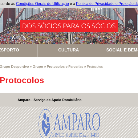
 acordo às
Condições Gerais de Utilização
e à
Política de Privacidade e Proteção 
ESPORTO
CULTURA
SOCIAL E BEM
Grupo Desportivo
»
Grupo
»
Protocolos e Parcerias
»
Protocolos
Protocolos
Amparo - Serviço de Apoio Domiciliário