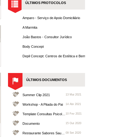
ÚLTIMOS PROTOCOLOS
Amparo - Serviço de Apoio Domiciliário
A Marmita
João Bastos - Consultor Jurídico
Body Concept
Depil Concept: Centros de Estética e Bem-Estar
ÚLTIMOS DOCUMENTOS
Summer Clip 2021
13 Mai 2021
Workshop - A Pitada do Pai
14 Abr 2021
Template Consultas Psicologia no Porto
10 Fev 2021
Documento
15 Out 2020
Restaurante Sabores Saudáveis
09 Set 2020