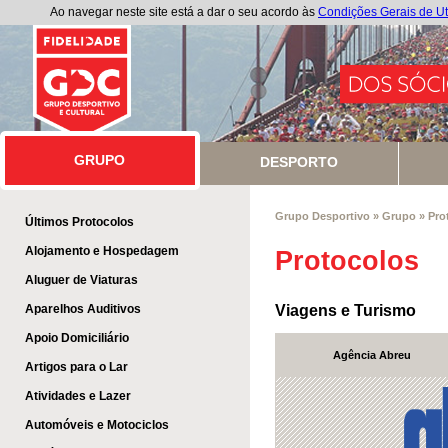
Ao navegar neste site está a dar o seu acordo às
Condições Gerais de Ut
GRUPO
GRUPO
DESPORTO
Grupo Desportivo
»
Grupo
»
Pro
Últimos Protocolos
Alojamento e Hospedagem
Protocolos
Aluguer de Viaturas
Aparelhos Auditivos
Viagens e Turismo
Apoio Domiciliário
Agência Abreu
Artigos para o Lar
Atividades e Lazer
Automóveis e Motociclos