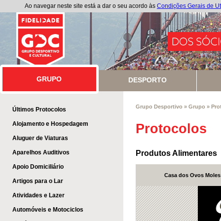
Ao navegar neste site está a dar o seu acordo às
Condições Gerais de Ut
GRUPO
GRUPO
DESPORTO
Grupo Desportivo
»
Grupo
»
Pro
Últimos Protocolos
Alojamento e Hospedagem
Protocolos
Aluguer de Viaturas
Aparelhos Auditivos
Produtos Alimentares
Apoio Domiciliário
Casa dos Ovos Moles
Artigos para o Lar
Atividades e Lazer
Automóveis e Motociclos