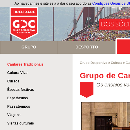
Ao navegar neste site está a dar o seu acordo às
Condições Gerais de Ut
GRUPO
DESPORTO
Grupo Desportivo
»
Cultura
»
Ca
Cantares Tradicionais
Cultura Viva
Grupo de Can
Cursos
Os ensaios vã
Épocas festivas
Espetáculos
Passatempos
Viagens
Visitas culturais