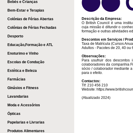
Bebés e Crianças
Bem-Estar e Terapias
Descrição da Empresa:
Colónias de Férias Abertas
O British Council é uma institu
cuja missão é difundir o conhe
Colónias de Férias Fechadas
formação e outras atividades ed
Desporto
Descontos em Serviços / Prod
Taxa de Matrícula (Cursos Anuai
Educação,Formação e ATL
Adultos - Pacotes de 20, 40 ou
Enoturimo e Vinho
Observações:
Para usufruir dos descontos
Escolas de Condução
colaboradores da companhia Fi
sócio / colaborador mediante 
Estética e Beleza
para o efeito.
Farmácias
Contactos:
Tlf: 210 456 210
Ginásios e Fitness
Website: https://www.britishcounc
Lavandarias
(Atualizado 2024)
Moda e Acessórios
Ópticas
Papelarias e Livrarias
Produtos Alimentares