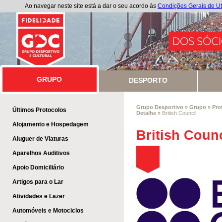
Ao navegar neste site está a dar o seu acordo às
Condições Gerais de Ut
GRUPO
GRUPO
DESPORTO
Grupo Desportivo
»
Grupo
»
Pro
Últimos Protocolos
Detalhe
»
British Council
Alojamento e Hospedagem
British Counc
Aluguer de Viaturas
Aparelhos Auditivos
Apoio Domiciliário
Artigos para o Lar
Atividades e Lazer
Automóveis e Motociclos