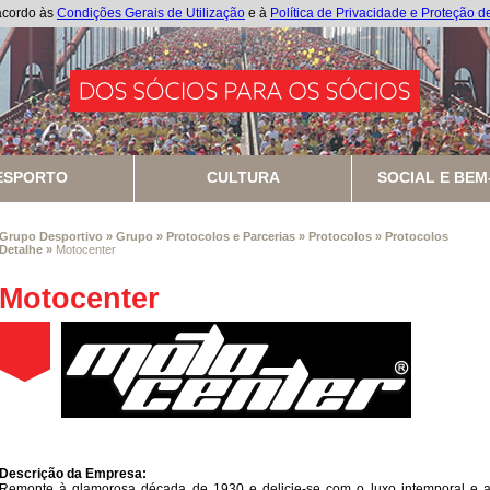
 acordo às
Condições Gerais de Utilização
e à
Política de Privacidade e Proteção 
ESPORTO
CULTURA
SOCIAL E BEM
Grupo Desportivo
»
Grupo
»
Protocolos e Parcerias
»
Protocolos
»
Protocolos
Detalhe
»
Motocenter
Motocenter
Descrição da Empresa:
Remonte à glamorosa década de 1930 e delicie-se com o luxo intemporal e 