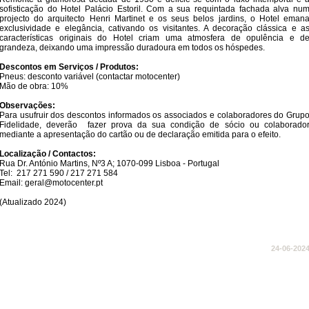
sofisticação do Hotel Palácio Estoril. Com a sua requintada fachada alva nu
projecto do arquitecto Henri Martinet e os seus belos jardins, o Hotel eman
exclusividade e elegância, cativando os visitantes. A decoração clássica e a
características originais do Hotel criam uma atmosfera de opulência e d
grandeza, deixando uma impressão duradoura em todos os hóspedes.
Descontos em Serviços / Produtos:
Pneus: desconto variável (contactar motocenter)
Mão de obra: 10%
Observações:
Para usufruir dos descontos informados os associados e colaboradores do Grup
Fidelidade, deverão fazer prova da sua condição de sócio ou colaborado
mediante a apresentação do cartão ou de declaração emitida para o efeito.
Localização / Contactos:
Rua Dr. António Martins, Nº3 A; 1070-099 Lisboa - Portugal
Tel: 217 271 590 / 217 271 584
Email: geral@motocenter.pt
​
(Atualizado 2024)
24-06-202