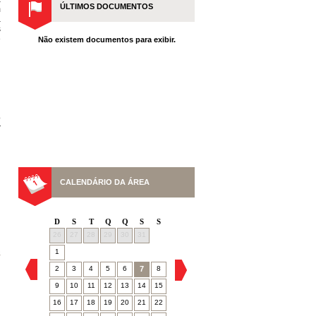
ÚLTIMOS DOCUMENTOS
m
a
s
e
Não existem documentos para exibir.
o
r
CALENDÁRIO DA ÁREA
D
S
T
Q
Q
S
S
26
27
28
29
30
31
1
4
2
3
4
5
6
7
8
9
10
11
12
13
14
15
16
17
18
19
20
21
22