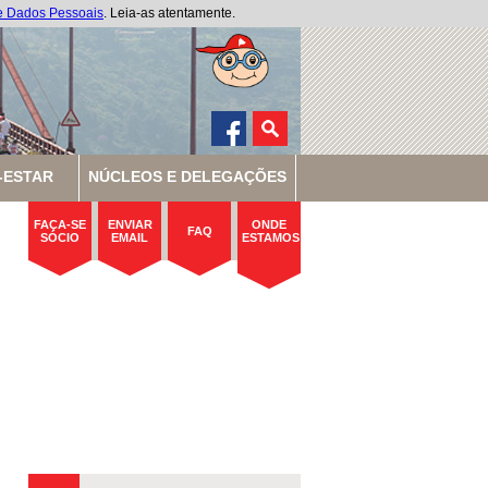
de Dados Pessoais
. Leia-as atentamente.
-ESTAR
NÚCLEOS E DELEGAÇÕES
FAÇA-SE
ENVIAR
ONDE
FAQ
SÓCIO
EMAIL
ESTAMOS
a