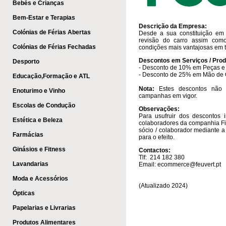
Bebés e Crianças
Bem-Estar e Terapias
​Descrição da Empresa:
Colónias de Férias Abertas
Desde a sua constituição em 
revisão do carro assim com
Colónias de Férias Fechadas
condições mais vantajosas em t
Descontos em Serviços / Prod
Desporto
- Desconto de 10% em Peças e 
- Desconto de 25% em Mão de
Educação,Formação e ATL
Nota:
Estes descontos não 
Enoturimo e Vinho
campanhas em vigor.
Escolas de Condução
Observações:
Para usufruir dos descontos
Estética e Beleza
colaboradores da companhia Fi
sócio / colaborador mediante 
Farmácias
para o efeito.
Ginásios e Fitness
Contactos:
Tlf: 214 182 380
Lavandarias
Email:
ecommerce@feuvert.pt
​
Moda e Acessórios
(Atualizado 2024)
Ópticas
Papelarias e Livrarias
Produtos Alimentares