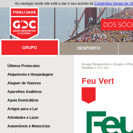
Ao navegar neste site está a dar o seu acordo às
Condições Gerais de Ut
GRUPO
GRUPO
DESPORTO
Grupo Desportivo
»
Grupo
»
Pro
Últimos Protocolos
Detalhe
»
Feu Vert
Alojamento e Hospedagem
Feu Vert
Aluguer de Viaturas
Aparelhos Auditivos
Apoio Domiciliário
Artigos para o Lar
Atividades e Lazer
Automóveis e Motociclos