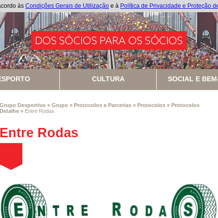
 acordo às
Condições Gerais de Utilização
e à
Política de Privacidade e Proteção 
ESPORTO
CULTURA
SOCIAL E BEM
Grupo Desportivo
»
Grupo
»
Protocolos e Parcerias
»
Protocolos
»
Protocolos
Detalhe
»
Entre Rodas
Entre Rodas