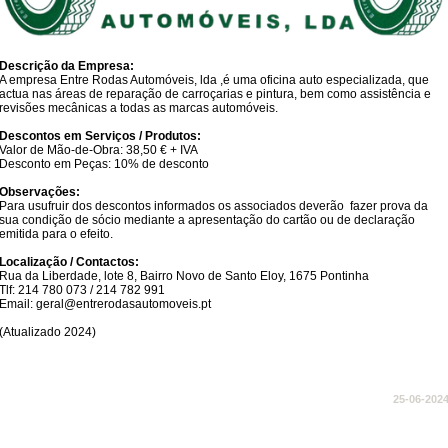
Descrição da Empresa:
A empresa Entre Rodas Automóveis, lda ,é uma oficina auto especializada, que
actua nas áreas de reparação de carroçarias e pintura, bem como assistência e
revisões mecânicas a todas as marcas automóveis.
Descontos em Serviços / Produtos:
Valor de Mão-de-Obra: 38,50 € + IVA
Desconto em Peças: 10% de desconto
Observações:
Para usufruir dos descontos informados os associados deverão fazer prova da
sua condição de sócio mediante a apresentação do cartão ou de declaração
emitida para o efeito.
Localização / Contactos:
Rua da Liberdade, lote 8, Bairro Novo de Santo Eloy, 1675 Pontinha
Tlf: 214 780 073 / 214 782 991
Email: geral@entrerodasautomoveis.pt
​
(Atualizado 2024)
25-06-202