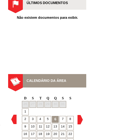
ÚLTIMOS DOCUMENTOS
Não existem documentos para exibir.
CALENDÁRIO DA ÁREA
D
S
T
Q
Q
S
S
26
27
28
29
30
31
1
2
3
4
5
6
7
8
4
9
10
11
12
13
14
15
16
17
18
19
20
21
22