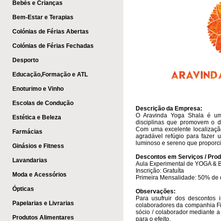
Bebés e Crianças
Bem-Estar e Terapias
Colónias de Férias Abertas
Colónias de Férias Fechadas
Desporto
Educação,Formação e ATL
Enoturimo e Vinho
Escolas de Condução
Descrição da Empresa:
O Aravinda Yoga Shala é um
Estética e Beleza
disciplinas que promovem o d
Com uma excelente localizaçã
Farmácias
agradável refúgio para fazer
luminoso e sereno que proporc
Ginásios e Fitness
Descontos em Serviços / Prod
Lavandarias
Aula Experimental de YOGA & 
Inscrição: Gratuíta
Moda e Acessórios
Primeira Mensalidade: 50% de
Ópticas
Observações:
Para usufruir dos descontos
Papelarias e Livrarias
colaboradores da companhia Fi
sócio / colaborador mediante 
Produtos Alimentares
para o efeito.