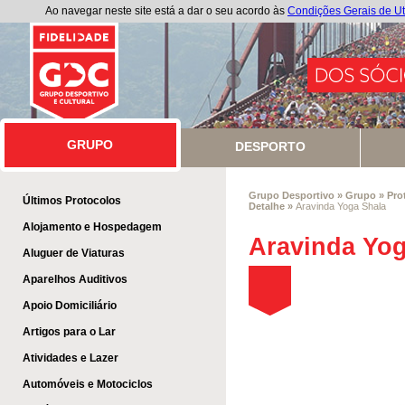
Ao navegar neste site está a dar o seu acordo às
Condições Gerais de Ut
GRUPO
GRUPO
DESPORTO
Grupo Desportivo
»
Grupo
»
Pro
Últimos Protocolos
Detalhe
»
Aravinda Yoga Shala
Alojamento e Hospedagem
Aravinda Yog
Aluguer de Viaturas
Aparelhos Auditivos
Apoio Domiciliário
Artigos para o Lar
Atividades e Lazer
Automóveis e Motociclos