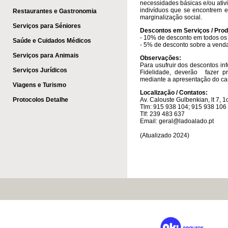
necessidades básicas e/ou ativi
indivíduos que se encontrem 
Restaurantes e Gastronomia
marginalização social.
Serviços para Séniores
Descontos em Serviços / Prod
- 10% de desconto em todos os s
Saúde e Cuidados Médicos
- 5% de desconto sobre a venda
Serviços para Animais
Observações:
Para usufruir dos descontos i
Serviços Jurídicos
Fidelidade, deverão fazer p
mediante a apresentação do car
Viagens e Turismo
Localização / Contatos:
Protocolos Detalhe
Av. Calouste Gulbenkian, lt 7, 
Tlm: 915 938 104; 915 938 106
Tlf: 239 483 637
Email:
geral@ladoalado.pt
​
(Atualizado 2024)