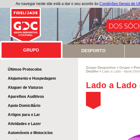
Ao navegar neste site está a dar o seu acordo às
Condições Gerais de Ut
GRUPO
GRUPO
DESPORTO
Grupo Desportivo
»
Grupo
»
Pro
Últimos Protocolos
Detalhe
»
Lado a Lado - Apoio Domic
Alojamento e Hospedagem
Lado a Lado 
Aluguer de Viaturas
Aparelhos Auditivos
Apoio Domiciliário
Artigos para o Lar
Atividades e Lazer
Automóveis e Motociclos