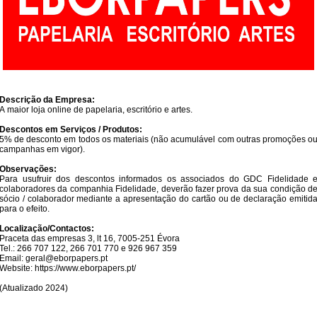
Descrição da Empresa:
A
maior loja online de papelaria, escritório e artes.
Descontos em Serviços / Produtos:
5% de desconto em todos os materiais (não acumulável com outras promoções o
campanhas em vigor).
Observações:
Para usufruir dos descontos informados os associados do GDC Fidelidade 
colaboradores da companhia Fidelidade, deverão fazer prova da sua condição d
sócio / colaborador mediante a apresentação do cartão ou de declaração emitid
para o efeito.
Localização/Contactos:
Praceta das empresas 3, lt 16, 7005-251 Évora
Tel.: 266 707 122, 266 701 770 e 926 967 359
Email: geral@eborpapers.pt​​
Website: https://www.eborpapers.pt/​
(Atualizado 2024)