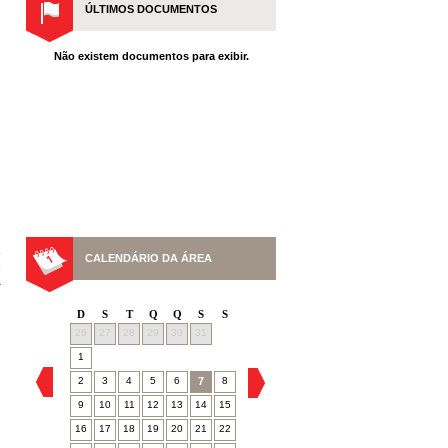
ÚLTIMOS DOCUMENTOS
Não existem documentos para exibir.
u
e
CALENDÁRIO DA ÁREA
e
a
D
S
T
Q
Q
S
S
26
27
28
29
30
31
1
2
3
4
5
6
7
8
9
10
11
12
13
14
15
16
17
18
19
20
21
22