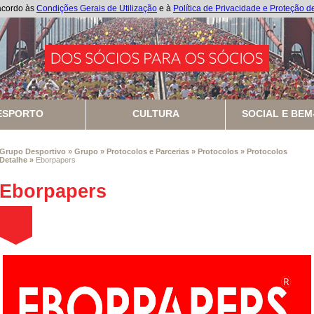
 acordo às
Condições Gerais de Utilização
e à
Política de Privacidade e Proteção 
ESPORTO
CULTURA
SOCIAL E BEM
Grupo Desportivo
»
Grupo
»
Protocolos e Parcerias
»
Protocolos
»
Protocolos
Detalhe
»
Eborpapers
Eborpapers