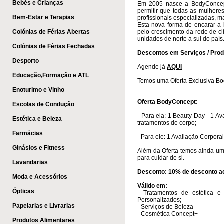
Bebés e Crianças
Em 2005 nasce a BodyConcept
permitir que todas as mulheres
Bem-Estar e Terapias
profissionais especializadas, 
Esta nova forma de encarar a
Colónias de Férias Abertas
pelo crescimento da rede de cl
unidades de norte a sul do país
​
Colónias de Férias Fechadas
Descontos em Serviços / Prod
Desporto
Agende já
AQUI​
Educação,Formação e ATL
Temos uma Oferta Exclusiva B
Enoturimo e Vinho
Oferta BodyConcept:
Escolas de Condução
- Para ela: 1 Beauty Day
-
1 Av
Estética e Beleza
tratamentos de corpo;
Farmácias
- Para ele:
1 Avaliação Corpora
Ginásios e Fitness
Além da Oferta temos ainda um
para cuidar de si.
Lavandarias
Desconto: 10% de desconto a
Moda e Acessórios
Válido em:
Ópticas
- Tratamentos de estética e
Personalizados;
Papelarias e Livrarias
- Serviços de Beleza
- Cosmética Concept+
Produtos Alimentares