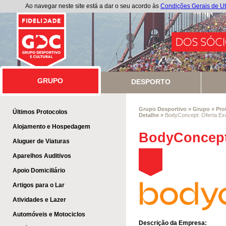
Ao navegar neste site está a dar o seu acordo às
Condições Gerais de Ut
GRUPO
GRUPO
DESPORTO
Grupo Desportivo
»
Grupo
»
Pro
Últimos Protocolos
Detalhe
»
BodyConcept: Oferta Ex
Alojamento e Hospedagem
BodyConcept:
Aluguer de Viaturas
Aparelhos Auditivos
Apoio Domiciliário
Artigos para o Lar
Atividades e Lazer
Automóveis e Motociclos
Descrição da Empresa: