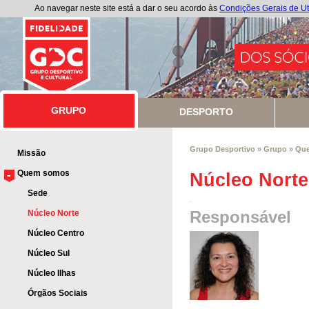
Ao navegar neste site está a dar o seu acordo às
Condições Gerais de Ut
GRUPO
GRUPO
DESPORTO
Grupo Desportivo
»
Grupo
»
Qu
Missão
-
Quem somos
Núcleo Norte
Sede
OLÇ
Responsável
Núcleo Norte
Núcleo Centro
Núcleo Sul
Núcleo Ilhas
Órgãos Sociais