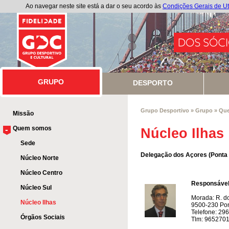
Ao navegar neste site está a dar o seu acordo às
Condições Gerais de Ut
GRUPO
GRUPO
DESPORTO
Grupo Desportivo
»
Grupo
»
Qu
Missão
-
Quem somos
Núcleo Ilhas
Sede
Delegação dos Açores (Ponta
Núcleo Norte
Núcleo Centro
Responsável
Núcleo Sul
Morada: R. d
Núcleo Ilhas
9500-230 Po
Telefone: 29
Órgãos Sociais
​
Tlm: 965270