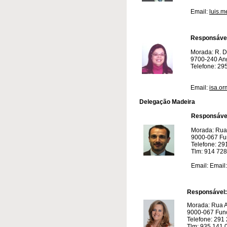
Email:
luis.m
Responsáve
Morada: R. Dr
9700-240 An
Telefone: 2
Email:
isa.o
Delegação Madeira
​
Responsáve
Morada: Rua 
9000-067 Fu
Telefone: 29
Tlm: 914 728
​
Email: Email
Responsável:
Morada: Rua A
9000-067 Fun
Telefone: 291
Tlm: 935 141 