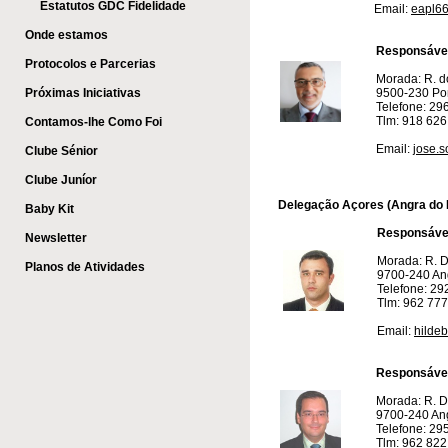
Estatutos GDC Fidelidade
Email:
eapl6
Onde estamos
​ ​
Responsáve
Protocolos e Parcerias
Morada: R. d
Próximas Iniciativas
9500-230 Po
Telefone: 29
Tlm: 918 626
Contamos-lhe Como Foi
Email:
jose.s
Clube Sénior
Clube Juníor
Delegação Açores (Angra do
Baby Kit
​
Responsáve
Newsletter
Morada: R. Dr
Planos de Atividades
9700-240 An
Telefone: 29
Tlm: 962 777
​
Email:
hildeb
​ ​
Responsáve
Morada: R. Dr
9700-240 An
Telefone: 29
Tlm: 962 822