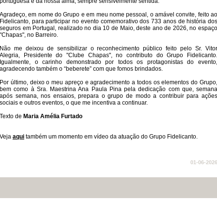
portuguesa e da nossa alma, sempre sensivelmente sentida.
Agradeço, em nome do Grupo e em meu nome pessoal, o amável convite, feito a
Fidelicanto, para participar no evento comemorativo dos 733 anos de história do
seguros em Portugal, realizado no dia 10 de Maio, deste ano de 2026, no espaç
"Chapas", no Barreiro.
Não me deixou de sensibilizar o reconhecimento público feito pelo Sr. Vito
Alegria, Presidente do "Clube Chapas", no contributo do Grupo Fidelicanto
Igualmente, o carinho demonstrado por todos os protagonistas do evento
agradecendo também o “beberete” com que fomos brindados.
Por último, deixo o meu apreço e agradecimento a todos os elementos do Grupo
bem como à Sra. Maestrina Ana Paula Pina pela dedicação com que, seman
após semana, nos ensaios, prepara o grupo de modo a contribuir para açõe
sociais e outros eventos, o que me incentiva a continuar.
Texto de
Maria Amélia Furtado
Veja
aqui​
também um momento em vídeo da atuação do Grupo Fidelicanto.​
01-06-202