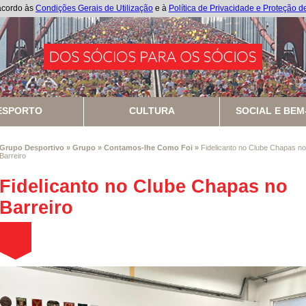
 acordo às
Condições Gerais de Utilização
e à
Política de Privacidade e Proteção 
ESPORTO
CULTURA
SOCIAL E BEM
Grupo Desportivo
»
Grupo
»
Contamos-lhe Como Foi
»
Fidelicanto no Clube Chapas no
Barreiro
Fidelicanto no Clube Chapas no
Barreiro