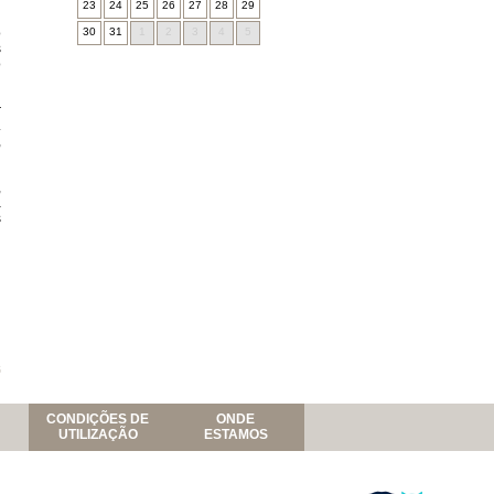
23
24
25
26
27
28
29
o
30
31
1
2
3
4
5
s
o
r
.
,
,
a
s
6
CONDIÇÕES DE
ONDE
UTILIZAÇÃO
ESTAMOS