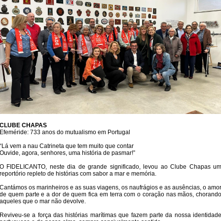
CLUBE CHAPAS
Efeméride: 733 anos do mutualismo em Portugal
“Lá vem a nau Catrineta que tem muito que contar
Ouvide, agora, senhores, uma história de pasmar!”
O FIDELICANTO, neste dia de grande significado, levou ao Clube Chapas u
reportório repleto de histórias com sabor a mar e memória.
Cantámos os marinheiros e as suas viagens, os naufrágios e as ausências, o amo
de quem parte e a dor de quem fica em terra com o coração nas mãos, chorand
aqueles que o mar não devolve.
Reviveu-se a força das histórias marítimas que fazem parte da nossa identidad