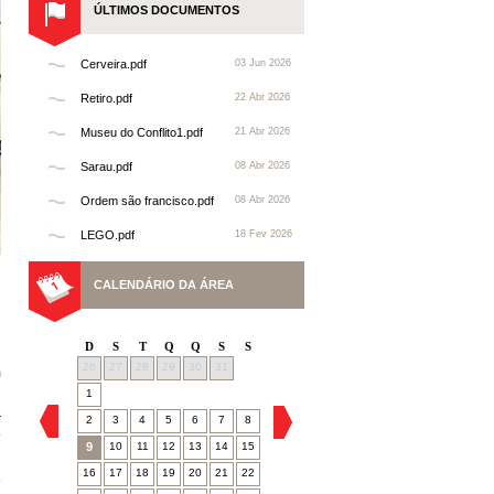
ÚLTIMOS DOCUMENTOS
Cerveira.pdf
03 Jun 2026
Retiro.pdf
22 Abr 2026
Museu do Conflito1.pdf
21 Abr 2026
Sarau.pdf
08 Abr 2026
Ordem são francisco.pdf
08 Abr 2026
LEGO.pdf
18 Fev 2026
CALENDÁRIO DA ÁREA
D
S
T
Q
Q
S
S
26
27
28
29
30
31
m
1
r
2
3
4
5
6
7
8
o
9
10
11
12
13
14
15
16
17
18
19
20
21
22
e