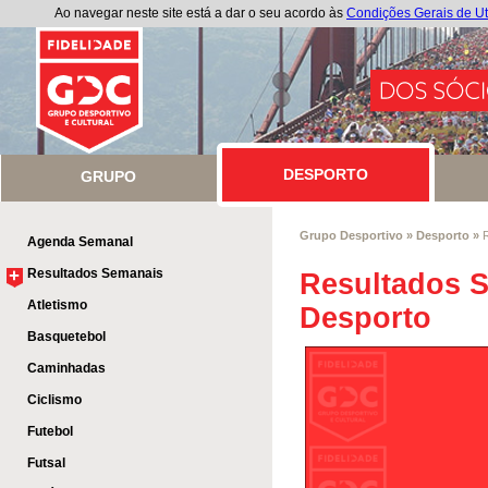
Ao navegar neste site está a dar o seu acordo às
Condições Gerais de Ut
DESPORTO
GRUPO
DESPORTO
Grupo Desportivo
»
Desporto
»
Agenda Semanal
+
Resultados Semanais
Resultados 
Atletismo
Desporto
Basquetebol
Caminhadas
Ciclismo
Futebol
Futsal